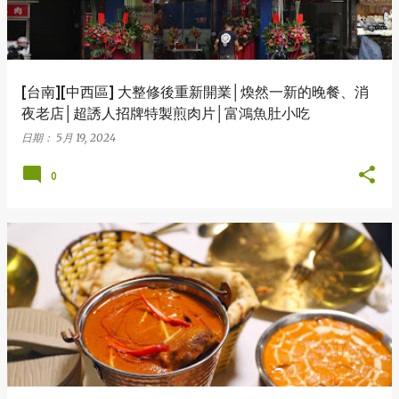
[台南][中西區] 大整修後重新開業│煥然一新的晚餐、消
夜老店│超誘人招牌特製煎肉片│富鴻魚肚小吃
日期：
5月 19, 2024
0