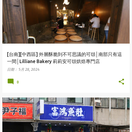
表
文
章
[台南][中西區] 外層酥脆到不可思議的可頌│南部只有這
一間│Lilliane Bakery 莉莉安可頌烘焙專門店
日期：
5月 28, 2024
0