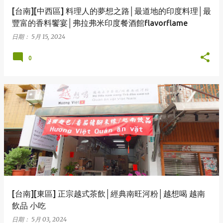
[台南][中西區] 料理人的夢想之路│最道地的印度料理│最
豐富的香料饗宴│弗拉弗米印度餐酒館flavorflame
日期：
5月 15, 2024
0
[台南][東區] 正宗越式茶飲│經典南旺河粉│越想喝 越南
飲品 小吃
日期：
5月 03, 2024