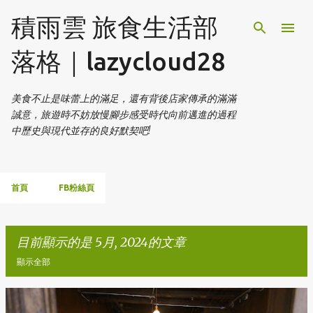
跳到主要內容
積雨雲 旅食生活部
落格｜lazycloud28
美食不止是味蕾上的滿足，還有背後店家傳承的滿滿
誠意，旅遊時不妨放慢腳步感受時代向前邁進的過程
中歷史與現代並存的良好默契吧!
首頁
FB粉絲頁
目前顯示的是 5月, 2024的文章
顯示全部
發