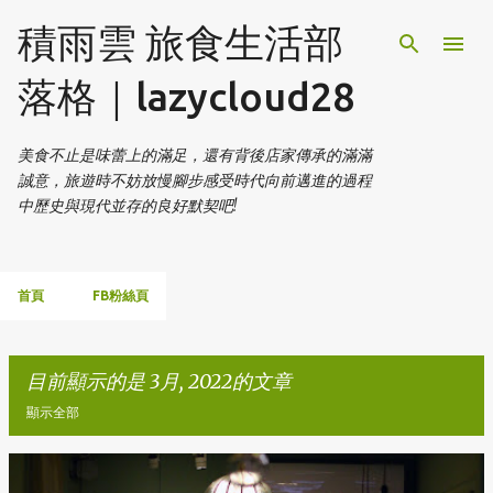
跳到主要內容
積雨雲 旅食生活部
落格｜lazycloud28
美食不止是味蕾上的滿足，還有背後店家傳承的滿滿
誠意，旅遊時不妨放慢腳步感受時代向前邁進的過程
中歷史與現代並存的良好默契吧!
首頁
FB粉絲頁
目前顯示的是 3月, 2022的文章
顯示全部
發