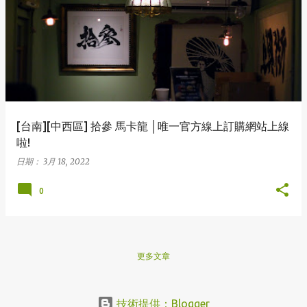
表
文
章
[台南][中西區] 拾參 馬卡龍 │唯一官方線上訂購網站上線
啦!
日期：
3月 18, 2022
0
更多文章
技術提供：Blogger