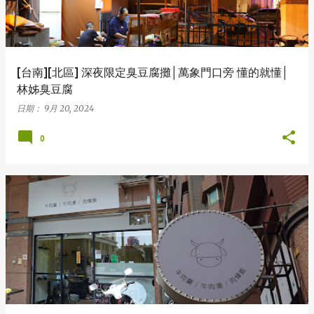
[台南][北區] 深夜限定臭豆腐攤│萬象門口旁 懂的就懂│
林姊臭豆腐
日期：
9月 20, 2024
0