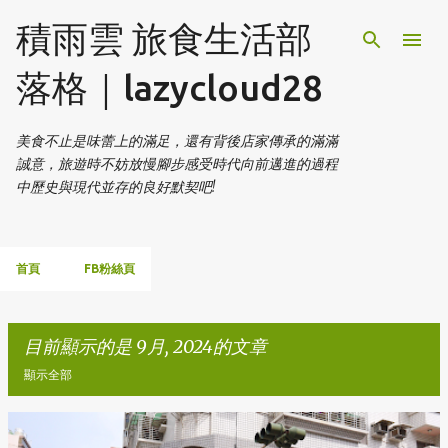
跳到主要內容
積雨雲 旅食生活部
落格｜lazycloud28
美食不止是味蕾上的滿足，還有背後店家傳承的滿滿
誠意，旅遊時不妨放慢腳步感受時代向前邁進的過程
中歷史與現代並存的良好默契吧!
首頁
FB粉絲頁
目前顯示的是 9月, 2024的文章
顯示全部
發