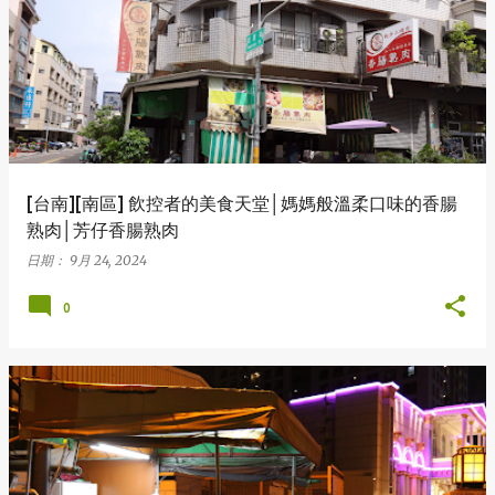
表
文
章
[台南][南區] 飲控者的美食天堂│媽媽般溫柔口味的香腸
熟肉│芳仔香腸熟肉
日期：
9月 24, 2024
0