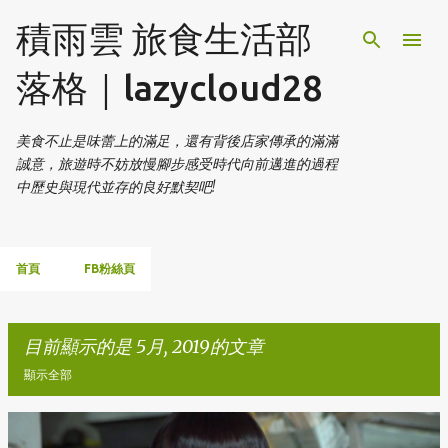
跳到主要內容
積雨雲 旅食生活部
落格｜lazycloud28
美食不止是味蕾上的滿足，還有背後店家傳承的滿滿
誠意，旅遊時不妨放慢腳步感受時代向前邁進的過程
中歷史與現代並存的良好默契吧!
首頁
FB粉絲頁
目前顯示的是 5月, 2019的文章
顯示全部
發