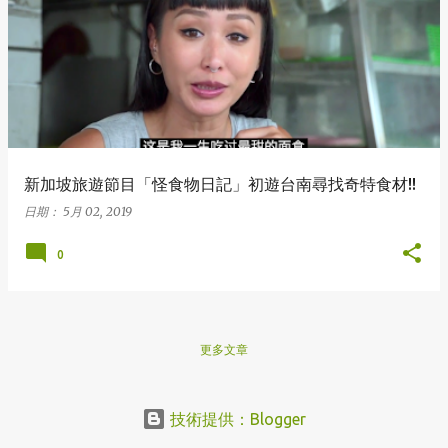
表
文
章
新加坡旅遊節目「怪食物日記」初遊台南尋找奇特食材!!
日期：
5月 02, 2019
0
更多文章
技術提供：Blogger