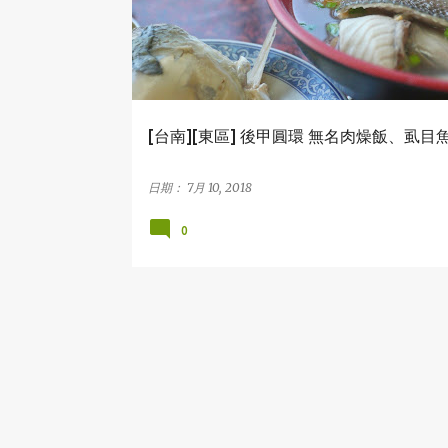
[台南][東區] 後甲圓環 無名肉燥飯、虱目
日期：
7月 10, 2018
0