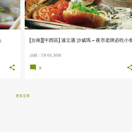
魚
[台南][中西區] 速立邁 沙威瑪 ~ 夜市老牌必吃小
日期：
7月 03, 2018
0
更多文章