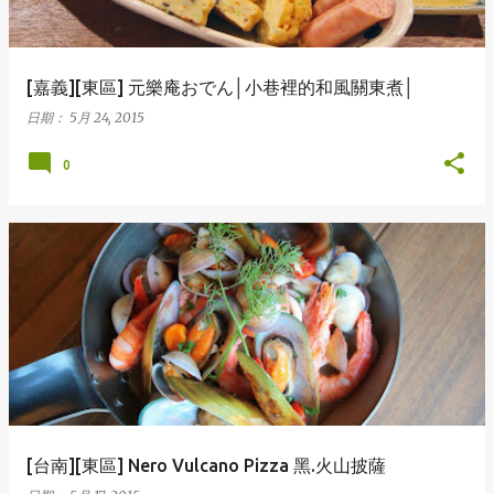
[嘉義][東區] 元樂庵おでん│小巷裡的和風關東煮│
日期：
5月 24, 2015
0
[台南][東區] Nero Vulcano Pizza 黑.火山披薩