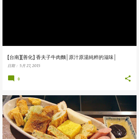
表
文
章
[台南][善化] 香夫子牛肉麵│原汁原湯純粹的滋味│
日期：
5月 27, 2015
0