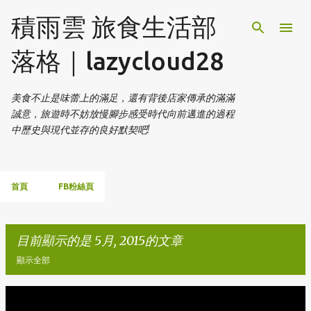
跳到主要內容
積雨雲 旅食生活部
落格｜lazycloud28
美食不止是味蕾上的滿足，還有背後店家傳承的滿滿
誠意，旅遊時不妨放慢腳步感受時代向前邁進的過程
中歷史與現代並存的良好默契吧!
首頁
FB粉絲頁
目前顯示的是 5月, 2015的文章
顯示全部
發