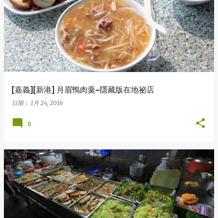
表
文
章
[嘉義][新港] 月眉鴨肉羹~隱藏版在地祕店
日期：
1月 24, 2016
0