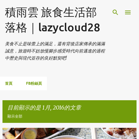
跳到主要內容
積雨雲 旅食生活部
落格｜lazycloud28
美食不止是味蕾上的滿足，還有背後店家傳承的滿滿
誠意，旅遊時不妨放慢腳步感受時代向前邁進的過程
中歷史與現代並存的良好默契吧!
首頁
FB粉絲頁
目前顯示的是 1月, 2016的文章
顯示全部
發