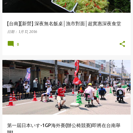
[台南][新營] 深夜無名飯桌│漁市對面│超實惠深夜食堂
日期：
1月 17, 2016
0
第一屆日本いす-1GP海外賽(辦公椅競賽)即將在台南舉
辦!