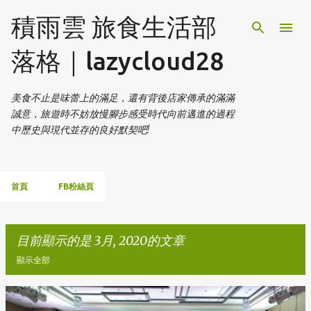
跳到主要內容
積雨雲 旅食生活部
落格｜lazycloud28
美食不止是味蕾上的滿足，還有背後店家傳承的滿滿
誠意，旅遊時不妨放慢腳步感受時代向前邁進的過程
中歷史與現代並存的良好默契吧!
首頁
FB粉絲頁
目前顯示的是 3月, 2020的文章
顯示全部
發