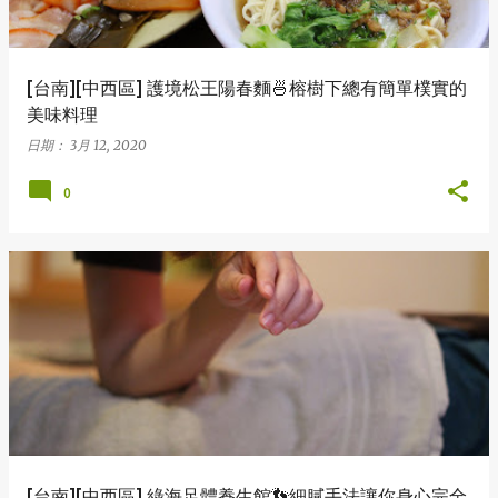
[台南][中西區] 護境松王陽春麵🍜榕樹下總有簡單樸實的
美味料理
日期：
3月 12, 2020
0
[台南][中西區] 綠海足體養生館👣細膩手法讓你身心完全