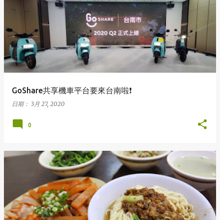
表
文
章
GoShare共享機車平台要來台南啦❗️
日期：
3月 27, 2020
0