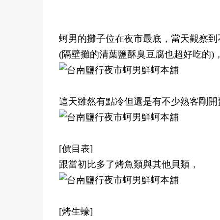
蚵男的攤子位在夜市最底，當天觀察到不
(隔壁攤的清葉鹽酥臭豆腐也超好吃的)
這天雖然有點冷但還是有不少熟客剛開
[價目表]
跟當初比多了烤魚類與其他貝類，
[烤生蠔]