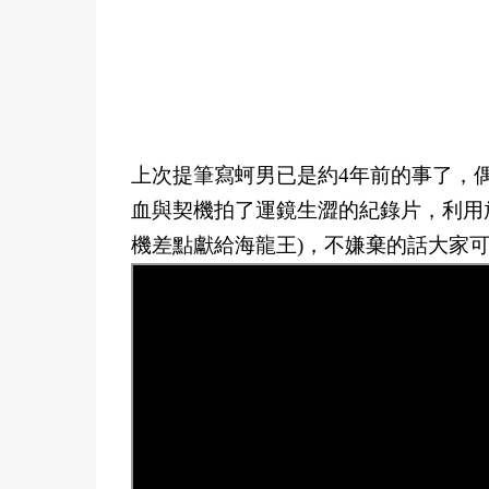
上次提筆寫蚵男已是約4年前的事了，
血與契機拍了運鏡生澀的紀錄片，利用
機差點獻給海龍王)，不嫌棄的話大家