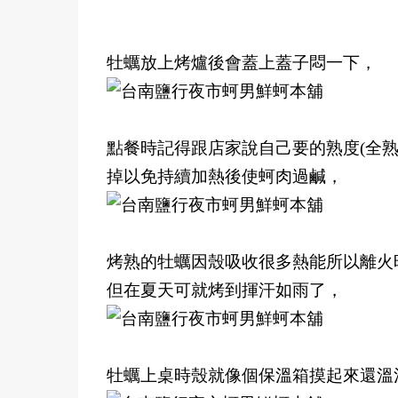
牡蠣放上烤爐後會蓋上蓋子悶一下，
點餐時記得跟店家說自己要的熟度(全熟
掉以免持續加熱後使蚵肉過鹹，
烤熟的牡蠣因殼吸收很多熱能所以離火
但在夏天可就烤到揮汗如雨了，
牡蠣上桌時殼就像個保溫箱摸起來還溫