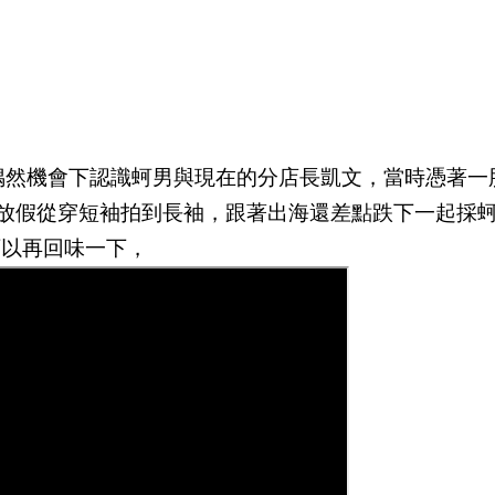
偶然機會下認識蚵男與現在的分店長凱文，當時憑著一
放假從穿短袖拍到長袖，跟著出海還差點跌下一起採蚵
可以再回味一下，