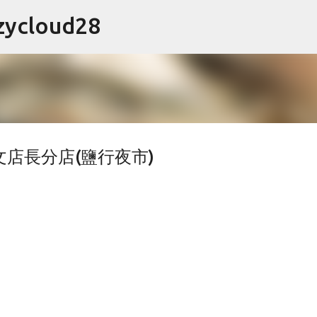
跳到主要內容
cloud28
凱文店長分店(鹽行夜市)