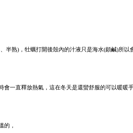
、半熟)，牡蠣打開後殼內的汁液只是海水(頗鹹)所以
時會一直釋放熱氣，這在冬天是還蠻舒服的可以暖暖
溫的，