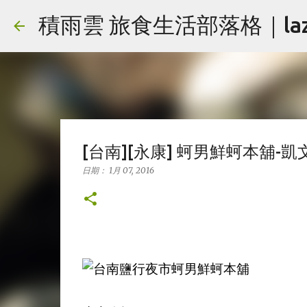
積雨雲 旅食生活部落格｜lazy
[台南][永康] 蚵男鮮蚵本舖-
日期：
1月 07, 2016