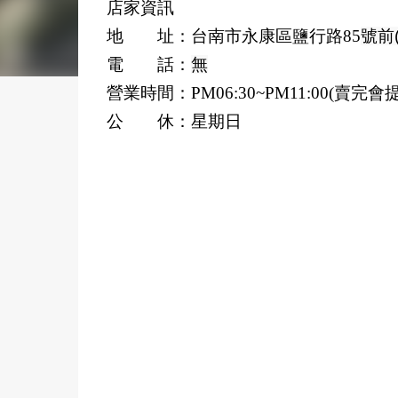
店家資訊
地 址：台南市永康區鹽行路85
號前(
電 話：
無
營業時間：PM06:30~PM11:00(賣完會
公 休：星期日