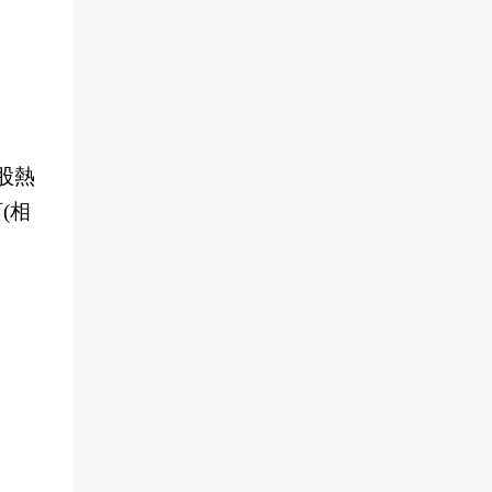
股熱
(相