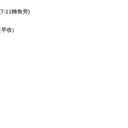
7-11轉角旁)
提早收)