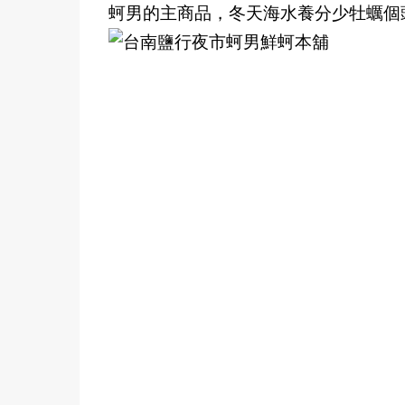
蚵男的主商品，冬天海水養分少牡蠣個頭