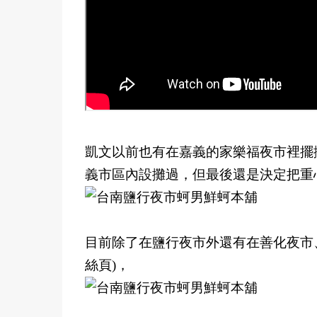
凱文以前也有在嘉義的家樂福夜市裡擺
義市區內設攤過，但最後還是決定把重
目前除了在鹽行夜市外還有在善化夜市
絲頁)，