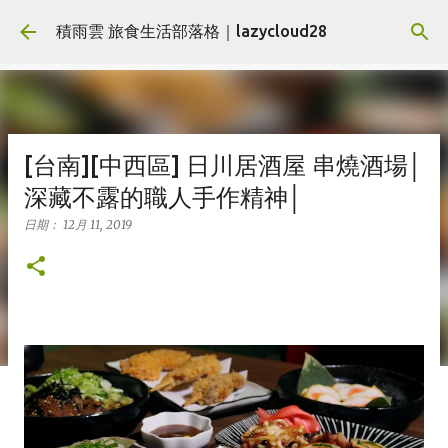
跳到主要內容
積雨雲 旅食生活部落格｜lazycloud28
[台南][中西區] 日川居酒屋 串燒酒場│
深藏不露的職人手作精神│
日期：
12月 11, 2019