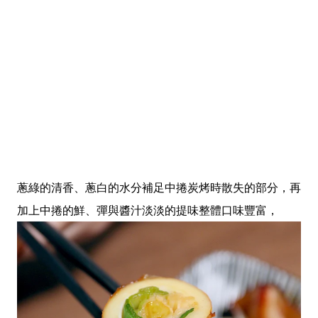
蔥綠的清香、蔥白的水分補足中捲炭烤時散失的部分，再
加上中捲的鮮、彈與醬汁淡淡的提味整體口味豐富，