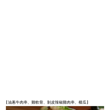
[油蔥牛肉串、雞軟骨、剝皮辣椒雞肉串、櫛瓜]