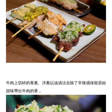
牛肉上切碎的青蔥、洋蔥以油漬法去除了辛辣感保留原始
甜味帶出牛肉的香，