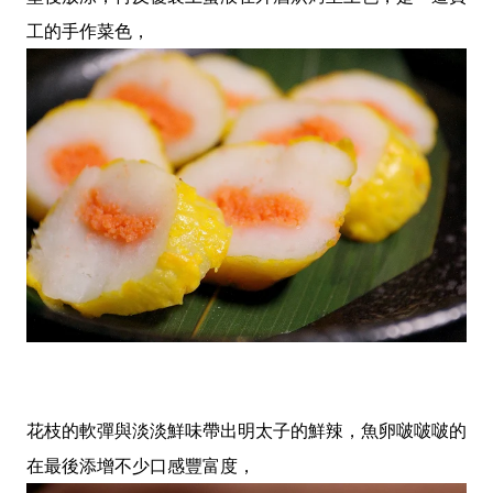
工的手作菜色，
花枝的軟彈與淡淡鮮味帶出明太子的鮮辣，魚卵啵啵啵的
在最後添增不少口感豐富度，