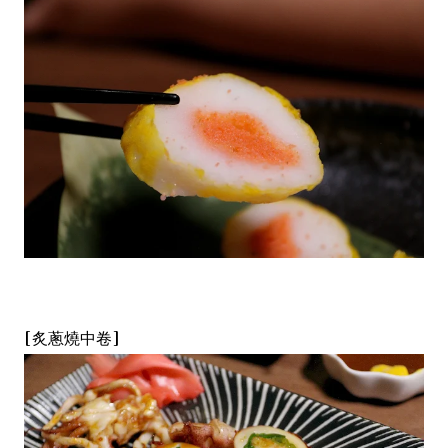
[炙蔥燒中卷]