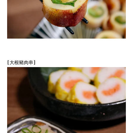
[大根豬肉串]