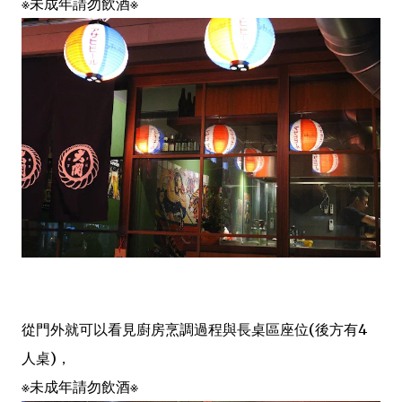
※未成年請勿飲酒※
從門外就可以看見廚房烹調過程與長桌區座位(後方有4
人桌)，
※未成年請勿飲酒※