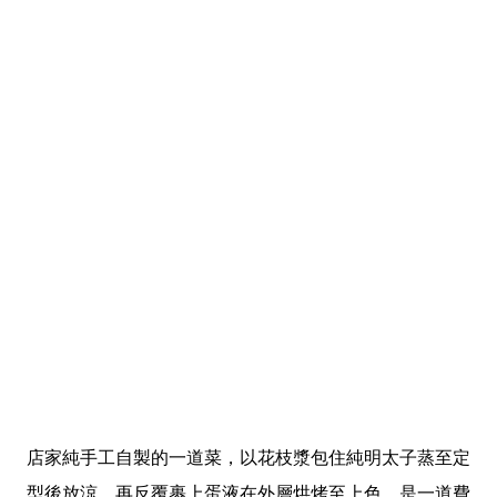
店家純手工自製的一道菜，以花枝漿包住純明太子蒸至定
型後放涼，再反覆裹上蛋液在外層烘烤至上色，是一道費