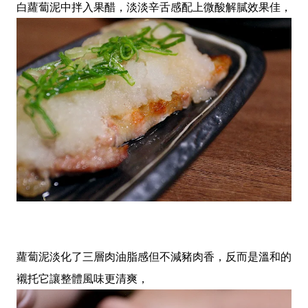
白蘿蔔泥中拌入果醋，淡淡辛舌感配上微酸解膩效果佳，
蘿蔔泥淡化了三層肉油脂感但不減豬肉香，反而是溫和的
襯托它讓整體風味更清爽，