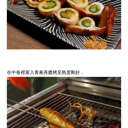
在中卷裡塞入青蔥再醬烤至熟度剛好，