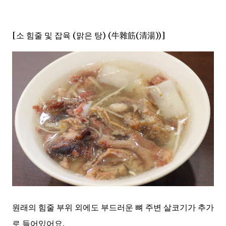
[소 힘줄 및 잡육 (맑은 탕) (牛雜筋(清湯))]
원래의 힘줄 부위 외에도 부드러운 뼈 주변 살코기가 추가
로 들어있어요.