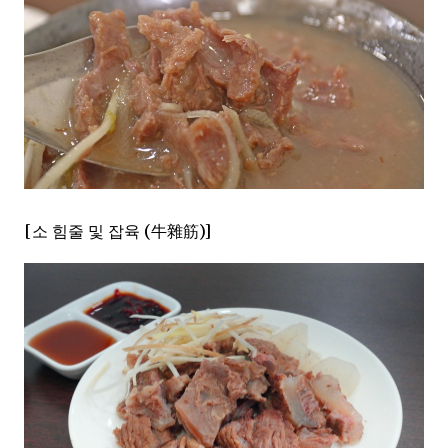
[소 힘줄 및 잡육 (牛雜筋)]