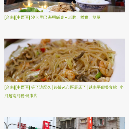
[台南][中西區] 沙卡里巴 基明飯桌 ~ 老牌、樸實、簡單
[台南][中西區] 等了這麼久│終於來市區展店了│越南平價美食館│小
河越南河粉 健康店