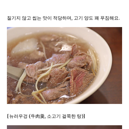
질기지 않고 씹는 맛이 적당하며, 고기 양도 꽤 푸짐해요.
[뉴러우겅 (牛肉羹, 소고기 걸쭉한 탕)]