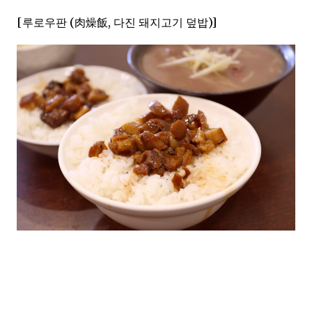
[루로우판 (肉燥飯, 다진 돼지고기 덮밥)]