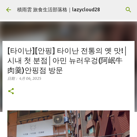
跳到主要內容
積雨雲 旅食生活部落格｜lazycloud28
[타이난][안핑] 타이난 전통의 옛 맛!│
시내 첫 분점│아민 뉴러우겅(阿岷牛
肉羹)안핑점 방문
日期：
4月 06, 2025