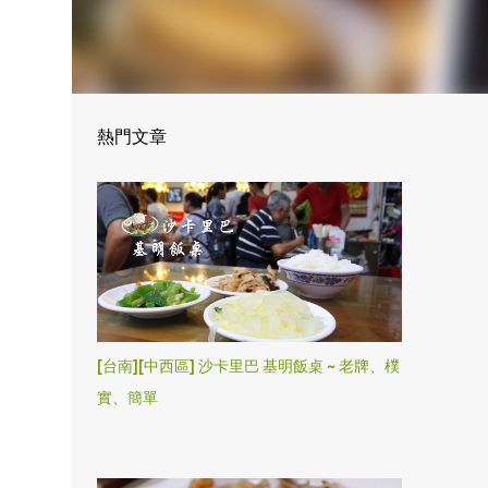
熱門文章
[台南][中西區] 沙卡里巴 基明飯桌 ~ 老牌、樸
實、簡單