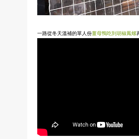
一路從冬天溫補的單人份
薑母鴨吃到胡椒鳳螺