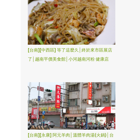
[台南][中西區] 等了這麼久│終於來市區展店
了│越南平價美食館│小河越南河粉 健康店
[台南][永康] 阿元羊肉│溫體羊肉湯(火鍋)│台