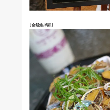
[金錢鮑拌麵]