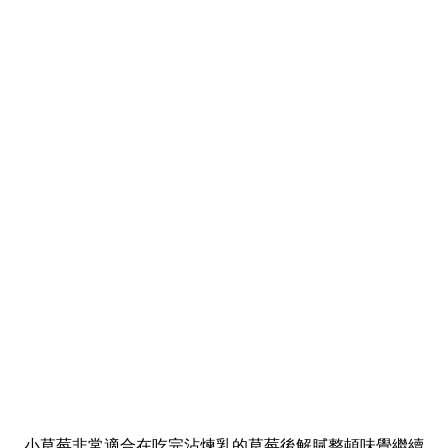
小草莓非常適合在吃完沾煉乳的草莓後解膩整頓味覺繼續