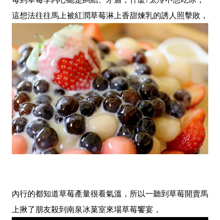
這想法往往馬上被紅潤草莓淋上香甜煉乳的誘人照擊敗，
內行的都知道草莓產量很看氣溫，所以一聽到草莓開賣馬
上揪了朋友殺到南泉冰菓室來場草莓饗宴，