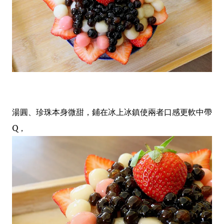
湯圓、珍珠本身微甜，鋪在冰上冰鎮使兩者口感更軟中帶
Q，