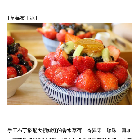
[草莓布丁冰]
手工布丁搭配大顆鮮紅的香水草莓、奇異果、珍珠，再加