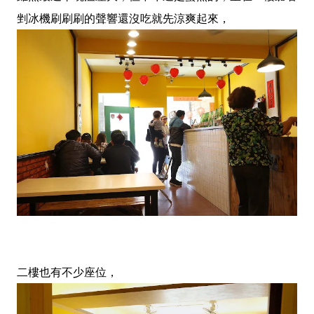
剉冰機刷刷刷的聲響還沒吃就先涼爽起來，
二樓也有不少座位，