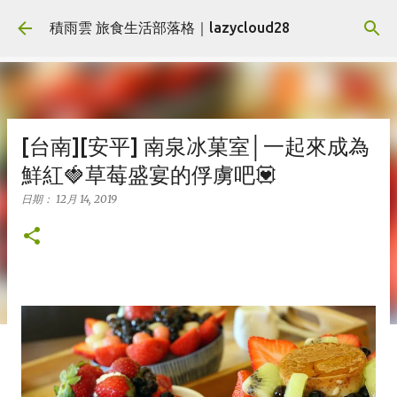
跳到主要內容
積雨雲 旅食生活部落格｜lazycloud28
[台南][安平] 南泉冰菓室│一起來成為
鮮紅🍓草莓盛宴的俘虜吧💟
日期：
12月 14, 2019