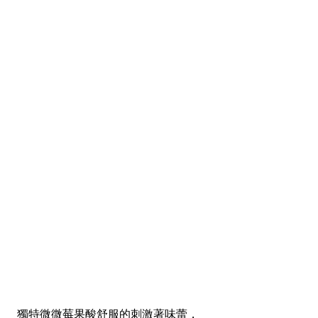
獨特微微莓果酸舒服的刺激著味蕾，