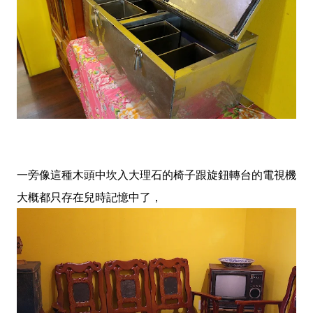
一旁像這種木頭中坎入大理石的椅子跟旋鈕轉台的電視機
大概都只存在兒時記憶中了，