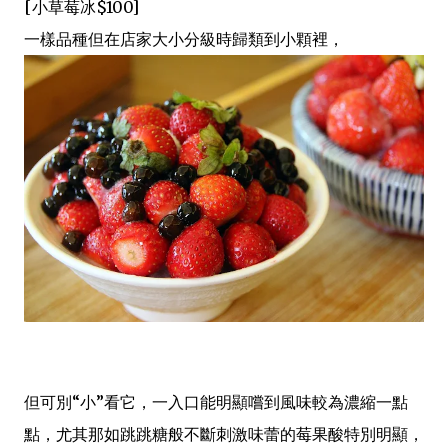
[小草莓冰$100]
一樣品種但在店家大小分級時歸類到小顆裡，
但可別“小”看它，一入口能明顯嚐到風味較為濃縮一點
點，尤其那如跳跳糖般不斷刺激味蕾的莓果酸特別明顯，