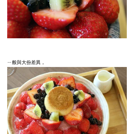
ㄧ般與大份差異，