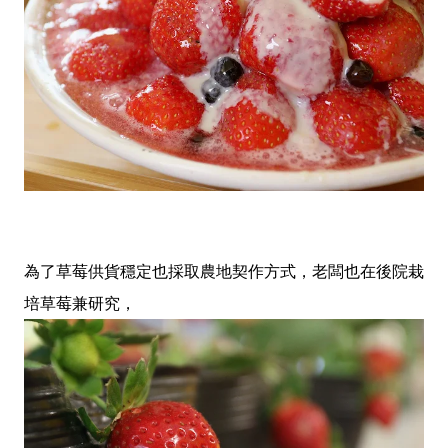
為了草莓供貨穩定也採取農地契作方式，老闆也在後院栽
培草莓兼研究，