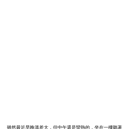
雖然最近早晚溫差大，但中午還是蠻熱的，坐在一樓聽著