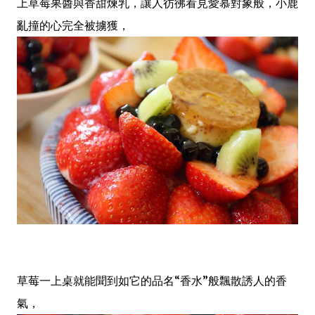
上草莓果醬與香甜煉乳，讓人彷彿看見愛慕對象般，小鹿
亂撞的心完全被擄獲，
草莓一上桌就能聞到如它的品名“香水”般飄散誘人的香
氣，