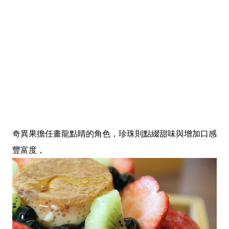
奇異果擔任畫龍點睛的角色，珍珠則點綴甜味與增加口感
豐富度，