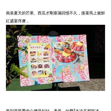
南泉夏天的芒果、西瓜才剛塞滿回憶不久，接著馬上被鮮
紅盛宴俘虜，
每到草莓季內心總是糾結、矛盾，什麼?太冷不想吃冰，