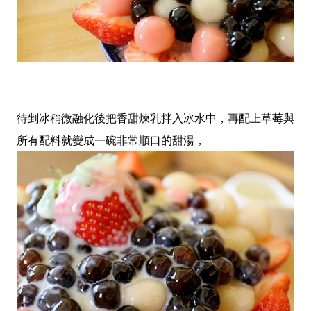
待剉冰稍微融化後把香甜煉乳拌入冰水中，再配上草莓與
所有配料就變成一碗非常順口的甜湯，