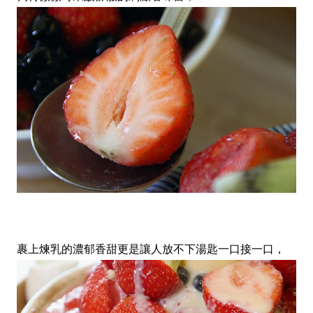
裹上煉乳的濃郁香甜更是讓人放不下湯匙一口接一口，