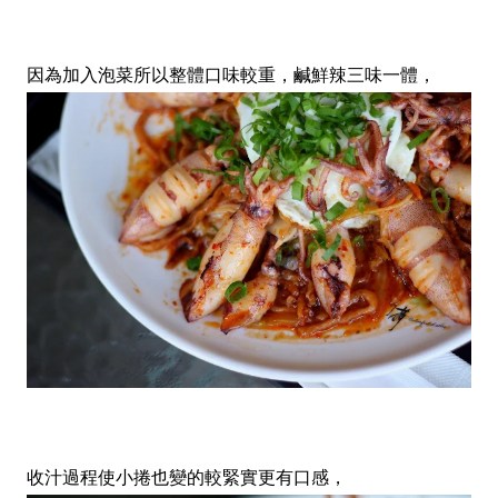
因為加入泡菜所以整體口味較重，鹹鮮辣三味一體，
收汁過程使小捲也變的較緊實更有口感，