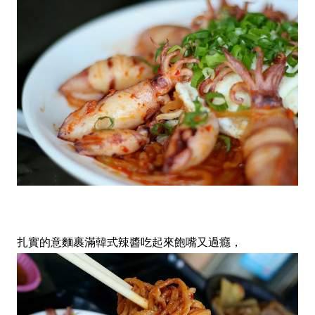
扎實的意麵裹滿韓式辣醬吃起來飽嘴又過癮，