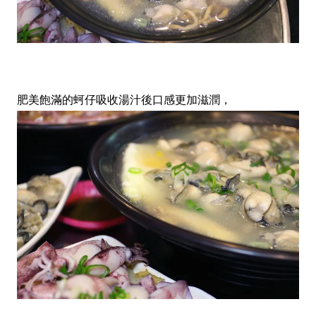
肥美飽滿的蚵仔吸收湯汁後口感更加滋潤，