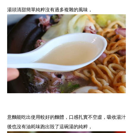
湯頭清甜簡單純粹沒有過多複雜的風味，
意麵能吃出使用較好的麵體，口感扎實不空虛，吸收湯汁
後也沒有油耗味跑出毀了這碗湯的純粹，