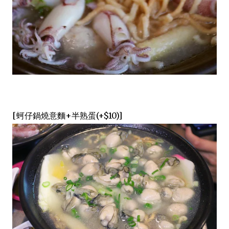
[蚵仔鍋燒意麵+半熟蛋(+$10)]