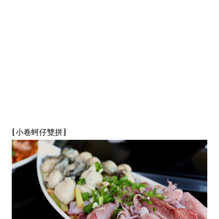
[小卷蚵仔雙拼]