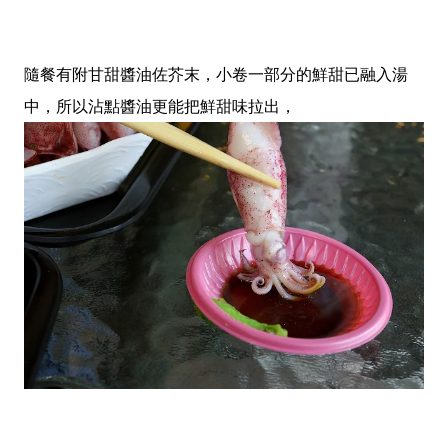
隨餐有附甘甜醬油佐芥末，小卷一部分的鮮甜已融入湯
中，所以沾點醬油更能把鮮甜味拉出，