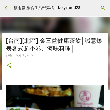
跳到主要內容
積雨雲 旅食生活部落格｜lazycloud28
[台南][北區] 金三益健康茶飲│誠意爆
表各式🦑小卷、海味料理│
日期：
12月 30, 2019