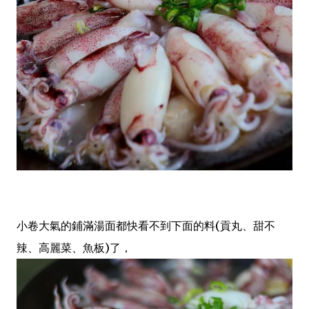
小卷大氣的鋪滿湯面都快看不到下面的料(貢丸、甜不
辣、高麗菜、魚板)了，