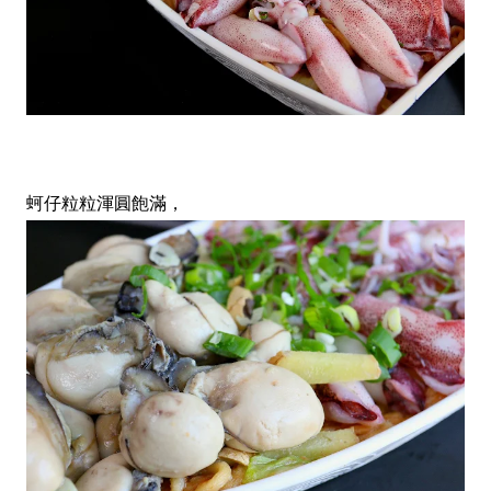
蚵仔粒粒渾圓飽滿，