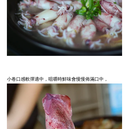
小卷口感軟彈適中，咀嚼時鮮味會慢慢佈滿口中，