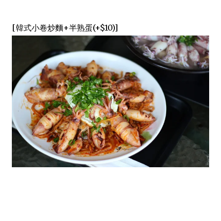
[韓式小卷炒麵+半熟蛋(+$10)]