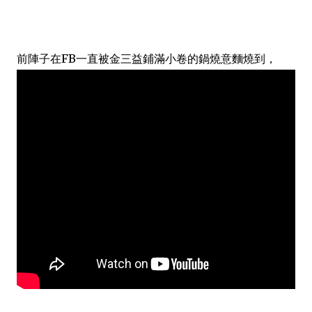
前陣子在FB一直被金三益鋪滿小卷的鍋燒意麵燒到，