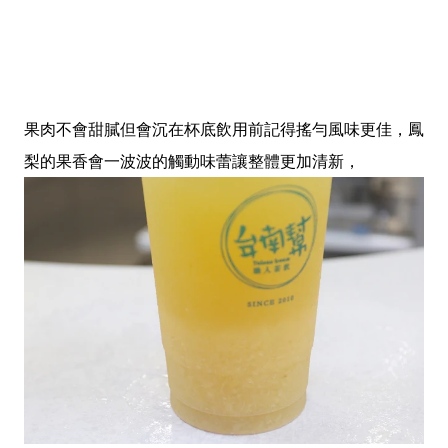
果肉不會甜膩但會沉在杯底飲用前記得搖勻風味更佳，鳳
梨的果香會一波波的觸動味蕾讓整體更加清新，