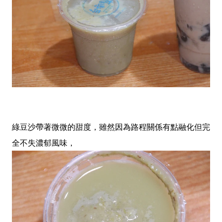
綠豆沙帶著微微的甜度，雖然因為路程關係有點融化但完
全不失濃郁風味，