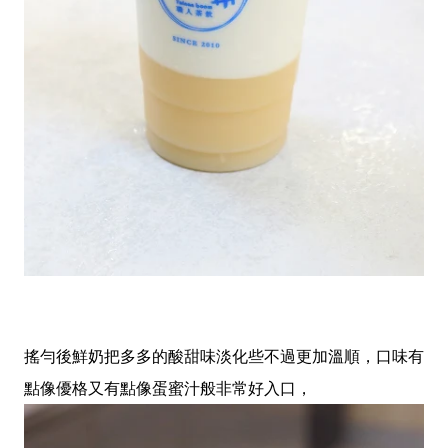
搖勻後鮮奶把多多的酸甜味淡化些不過更加溫順，口味有
點像優格又有點像蛋蜜汁般非常好入口，