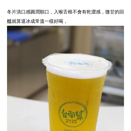
冬片清口感圓潤順口，入喉舌根不會有乾澀感，微甘的回
醞就算退冰成常溫一樣好喝，