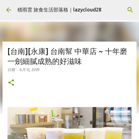
跳到主要內容
積雨雲 旅食生活部落格｜lazycloud28
[台南][永康] 台南幫 中華店 ~ 十年磨
一劍細膩成熟的好滋味
日期：
8月 11, 2019