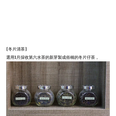
[冬片清茶]
選用1月採收第六水茶的新芽製成俗稱的冬片仔茶，