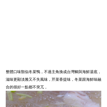
整體口味類似冬菜鴨，不過主角換成台灣鯛與海鮮湯底，
滋味更顯淡雅又不失風味，芹菜香提味，冬菜跟海鮮味融
合的很好一點都不突兀，