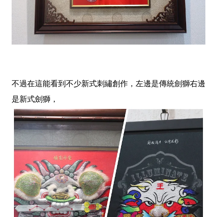
不過在這能看到不少新式刺繡創作，左邊是傳統劍獅右邊
是新式劍獅，