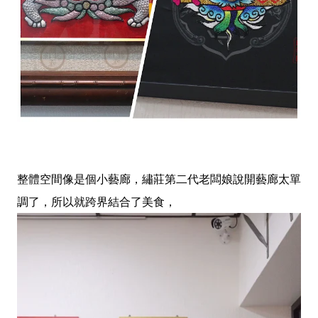
整體空間像是個小藝廊，繡莊第二代老闆娘說開藝廊太單
調了，所以就跨界結合了美食，