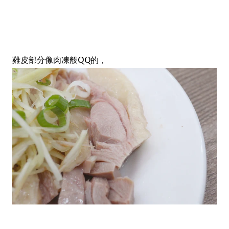
雞皮部分像肉凍般QQ的，