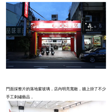
門面採整片的落地窗玻璃，店內明亮寬敞，牆上掛了不少
手工刺繡藝品，