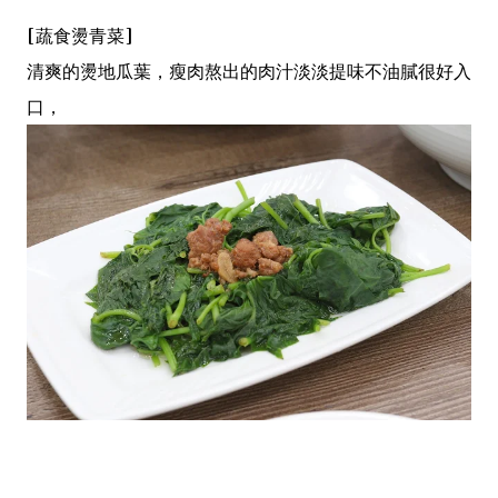
[蔬食燙青菜]
清爽的燙地瓜葉，瘦肉熬出的肉汁淡淡提味不油膩很好入
口，