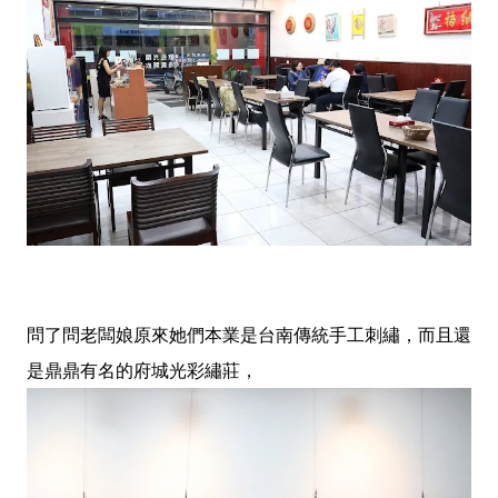
問了問老闆娘原來她們本業是台南傳統手工刺繡，而且還
是鼎鼎有名的府城光彩繡莊，