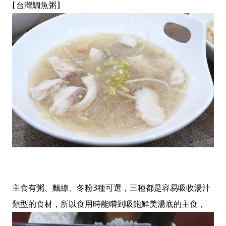
[台灣鯛魚粥]
主食有粥、麵線、冬粉3種可選，三種都是容易吸收湯汁
類型的食材，所以食用時能嚐到吸飽鮮美湯底的主食，