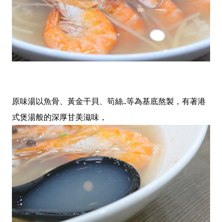
原味湯以魚骨、黃金干貝、筍絲..等為基底熬製，有著港
式煲湯般的深厚甘美滋味，