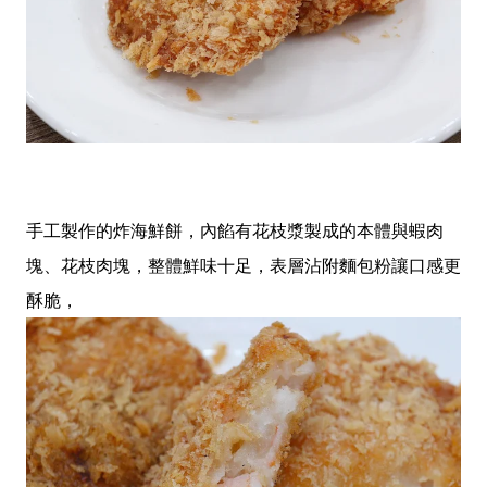
手工製作的炸海鮮餅，內餡有花枝漿製成的本體與蝦肉
塊、花枝肉塊，整體鮮味十足，表層沾附麵包粉讓口感更
酥脆，