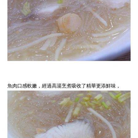
魚肉口感軟嫩，經過高湯烹煮吸收了精華更添鮮味，