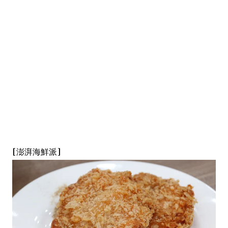
[澎湃海鮮派]