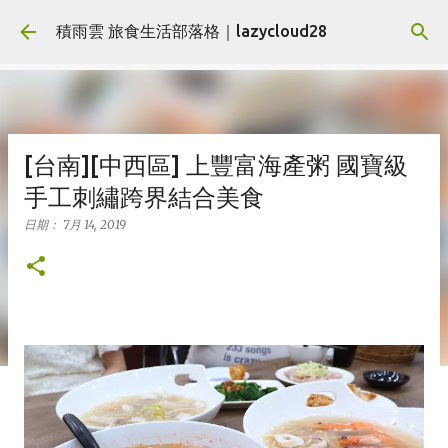
跳到主要內容
積雨雲 旅食生活部落格｜lazycloud28
[台南][中西區] 上豐富海產粥 國寶級
手工刺繡跨界結合美食
日期：
7月 14, 2019