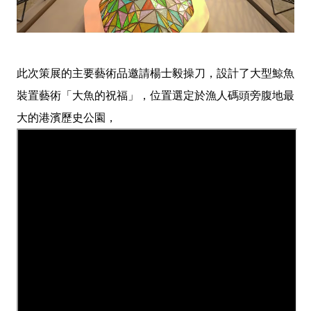
此次策展的主要藝術品邀請楊士毅操刀，設計了大型鯨魚
裝置藝術「大魚的祝福」，位置選定於漁人碼頭旁腹地最
大的港濱歷史公園，