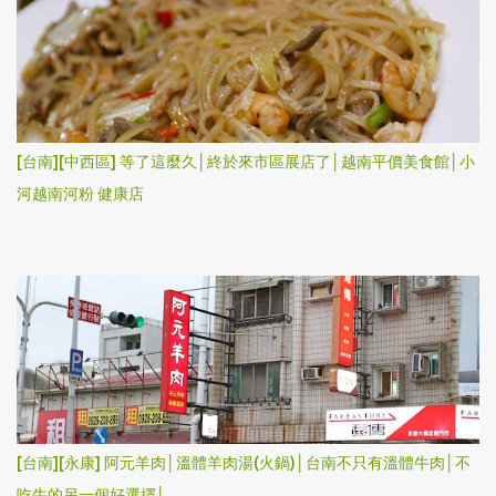
[台南][中西區] 等了這麼久│終於來市區展店了│越南平價美食館│小
河越南河粉 健康店
[台南][永康] 阿元羊肉│溫體羊肉湯(火鍋)│台南不只有溫體牛肉│不
吃牛的另一個好選擇│