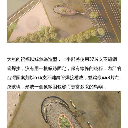
大魚的祝福以鯨魚為造型，上半部將使用3714支不鏽鋼
管焊接，沒有用一根螺絲固定，保有線條的純粹，內部的
台灣圖案則以634支不鏽鋼管焊接構成，並鑲嵌448片釉
燒玻璃，形成一個象徵因包容而豐富多采的島嶼，