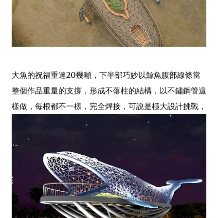
大魚的祝福重達20幾噸，下半部巧妙以鯨魚腹部線條當
整個作品重量的支撐，形成不落柱的結構，以不鏽鋼管這
樣做，每根都不一樣，完全焊接，可說是極大設計挑戰，