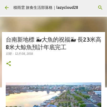
跳到主要內容
積雨雲 旅食生活部落格｜lazycloud28
台南新地標 🐳大魚的祝福🐳 長23米高
8米大鯨魚預計年底完工
日期：
12月 08, 2018