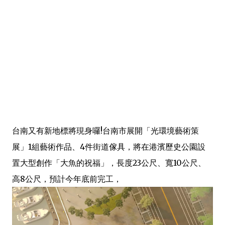
台南又有新地標將現身囉!台南市展開「光環境藝術策
展」1組藝術作品、4件街道傢具，將在港濱歷史公園設
置大型創作「大魚的祝福」，長度23公尺、寬10公尺、
高8公尺，預計今年底前完工，