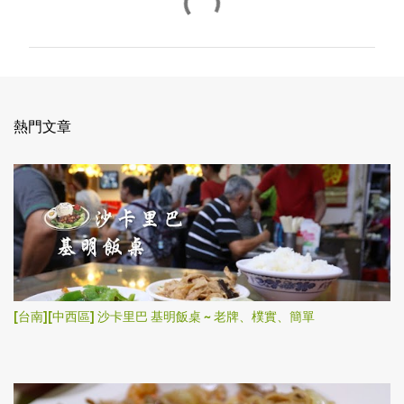
言
熱門文章
[台南][中西區] 沙卡里巴 基明飯桌 ~ 老牌、樸實、簡單