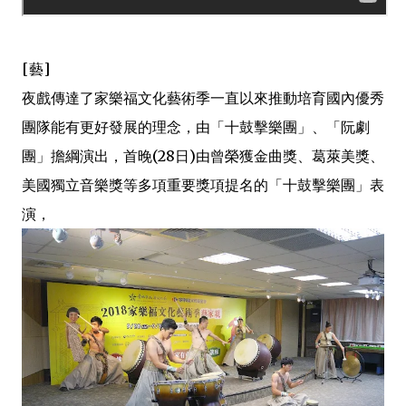
[藝]
夜戲傳達了家樂福文化藝術季一直以來推動培育國內優秀
團隊能有更好發展的理念，由「十鼓擊樂團」、「阮劇
團」擔綱演出，首晚(28日)由曾榮獲金曲獎、葛萊美獎、
美國獨立音樂獎等多項重要獎項提名的「十鼓擊樂團」表
演，