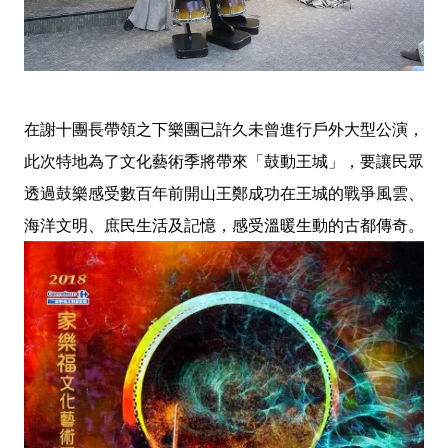
在謝十團長帶領之下樂團已許久未曾進行戶外大型公演，
此次特地為了文化藝術季將帶來「鼓動王城」，要讓民眾
透過鼓樂感受數百年前開山王鄭成功在王城的戰爭風雲、
海洋文明、庶民生活及記憶，感受溫暖生動的古都傳奇。