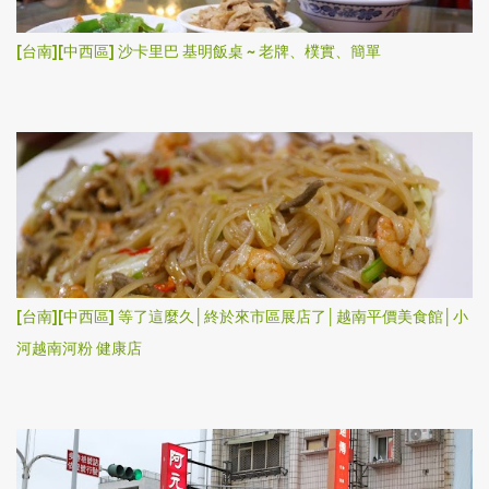
[台南][中西區] 沙卡里巴 基明飯桌 ~ 老牌、樸實、簡單
[台南][中西區] 等了這麼久│終於來市區展店了│越南平價美食館│小
河越南河粉 健康店