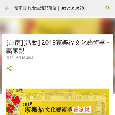
跳到主要內容
積雨雲 旅食生活部落格｜lazycloud28
[台南][活動] 2018家樂福文化藝術季 -
藝家親
日期：
9月 15, 2018