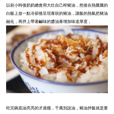
以前小時後奶奶總會用大灶自己榨豬油，然後在熱騰騰的
白飯上放一點冷卻後呈現膏狀的豬油，讓飯的熱氣把豬油
融化，再拌上帶著鹹味的醬油膏增加味道厚度，
吃完碗底油亮亮的才過癮，千萬別說油，豬油拌飯就是要