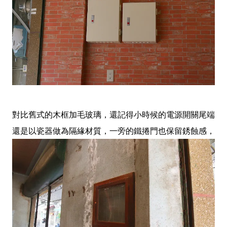
對比舊式的木框加毛玻璃，還記得小時候的電源開關尾端
還是以瓷器做為隔緣材質，一旁的鐵捲門也保留銹蝕感，