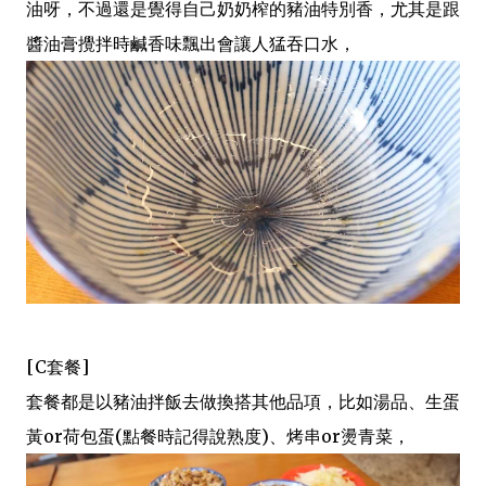
油呀，不過還是覺得自己奶奶榨的豬油特別香，尤其是跟
醬油膏攪拌時鹹香味飄出會讓人猛吞口水，
[C套餐]
套餐都是以豬油拌飯去做換搭其他品項，比如湯品、生蛋
黃or荷包蛋(點餐時記得說熟度)、烤串or燙青菜，