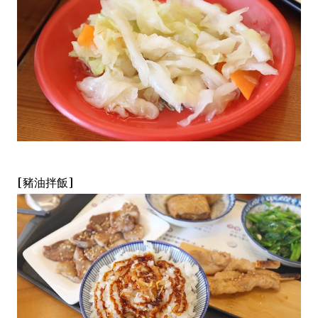
[豬油拌飯]