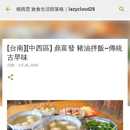
跳到主要內容
積雨雲 旅食生活部落格｜lazycloud28
[台南][中西區] 鼎富發 豬油拌飯~傳統
古早味
日期：
3月 26, 2018