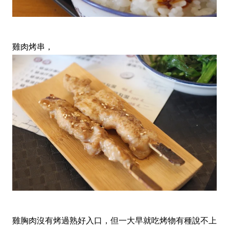
雞肉烤串，
雞胸肉沒有烤過熟好入口，但一大早就吃烤物有種說不上