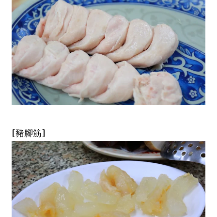
[豬腳筋]