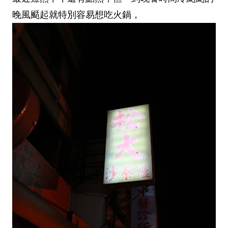
晚風颳起就特別容易想吃火鍋，