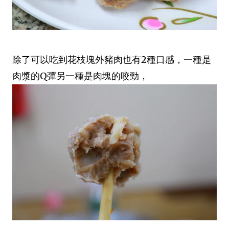
除了可以吃到花枝塊外豬肉也有2種口感，一種是
肉漿的Q彈另一種是肉塊的咬勁，