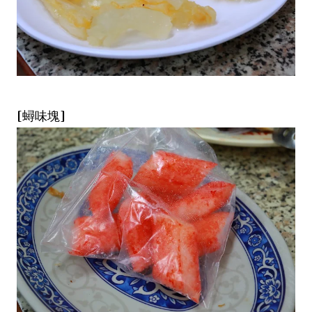
[蟳味塊]