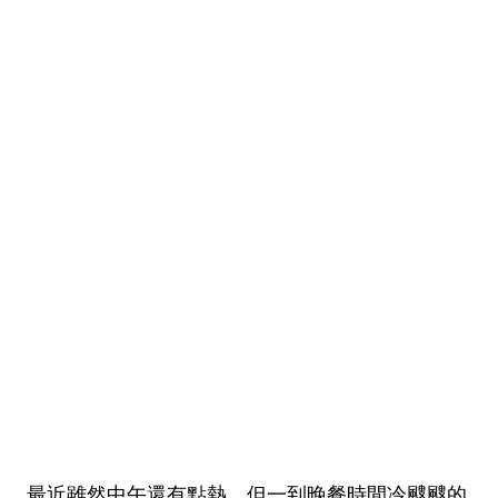
最近雖然中午還有點熱，但一到晚餐時間冷颼颼的