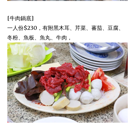
[牛肉鍋底]
一人份$230，有附黑木耳、芹菜、蕃茄、豆腐、
冬粉、魚板、魚丸、牛肉，