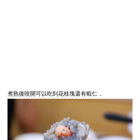
煮熟後咬開可以吃到花枝塊還有蝦仁，