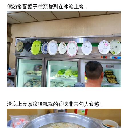
價錢搭配盤子種類都列在冰箱上緣，
湯底上桌煮滾後飄散的香味非常勾人食慾，