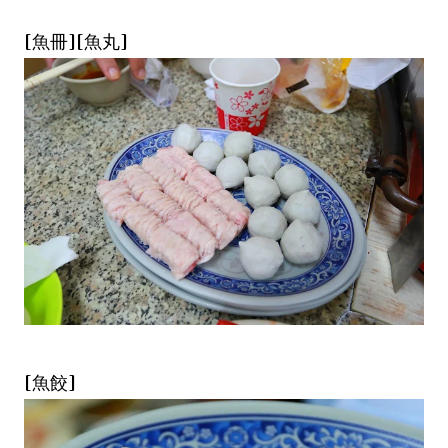
[魚冊][魚丸]
[魚餃]