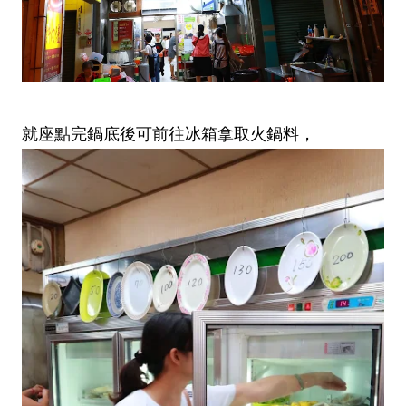
就座點完鍋底後可前往冰箱拿取火鍋料，