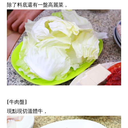
除了料底還有一盤高麗菜，
[牛肉盤]
現點現切溫體牛，