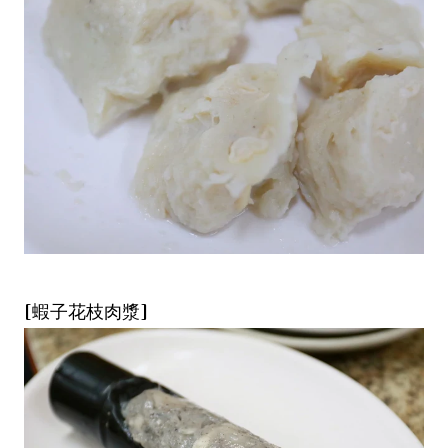
[蝦子花枝肉漿]