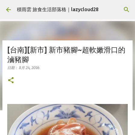
跳到主要內容
積雨雲 旅食生活部落格｜lazycloud28
[台南][新市] 新市豬腳~超軟嫩滑口的
滷豬腳
日期：
8月 24, 2016