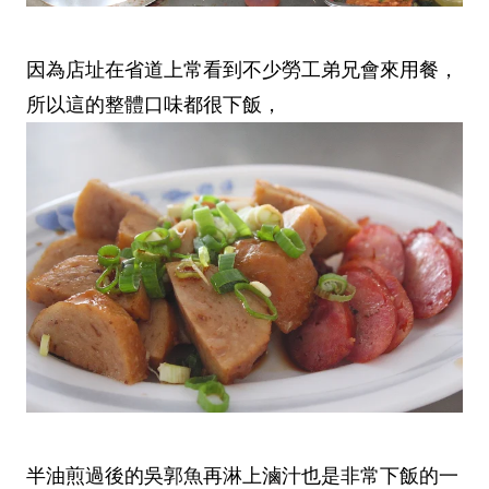
因為店址在省道上常看到不少勞工弟兄會來用餐，
所以這的整體口味都很下飯，
半油煎過後的吳郭魚再淋上滷汁也是非常下飯的一