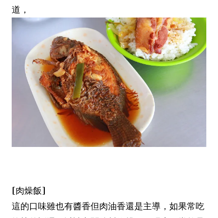
道，
[肉燥飯]
這的口味雖也有醬香但肉油香還是主導，如果常吃