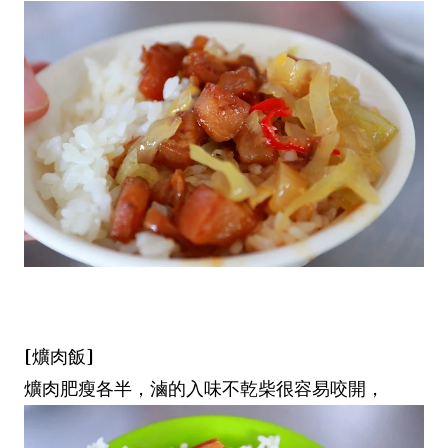
[爌肉飯]
爌肉肥瘦各半，滷的入味不乾柴很容易咬開，