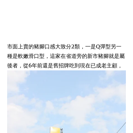
市面上賣的豬腳口感大致分2類，一是Q彈型另一
種是軟嫩滑口型，這家在省道旁的新市豬腳就是屬
後者，從6年前還是舊招牌吃到現在已成老主顧，