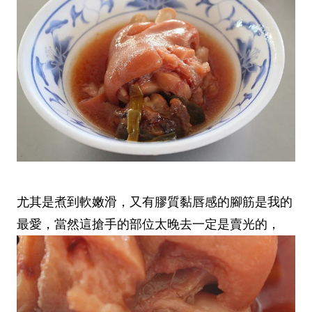
尤其是煮到軟嫩滑，又有膠質黏唇感的腳筋是我的
最愛，當然這搶手的部位太晚去一定是賣光的，