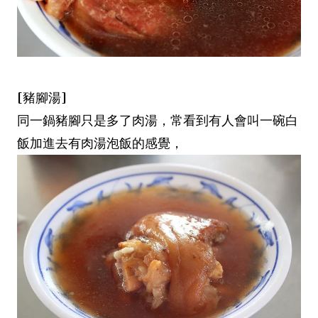
[豬腳湯]
同一鍋豬腳只是多了肉湯，常看到有人會叫一碗白
飯加進去有肉湯泡飯的感覺，