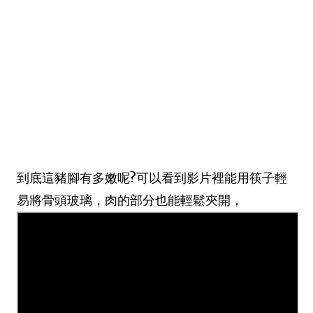
到底這豬腳有多嫩呢?可以看到影片裡能用筷子輕
易將骨頭玻璃，肉的部分也能輕鬆夾開，