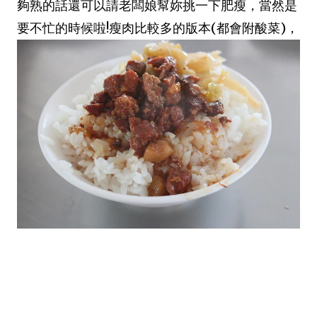
夠熟的話還可以請老闆娘幫妳挑一下肥瘦，當然是
要不忙的時候啦!瘦肉比較多的版本(都會附酸菜)，