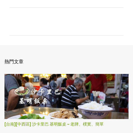
留
言
熱門文章
[台南][中西區] 沙卡里巴 基明飯桌 ~ 老牌、樸實、簡單