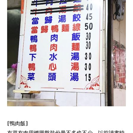
[鴨肉飯]
有菜有肉用橢圓盤裝份量不多也不少，以前讀書時