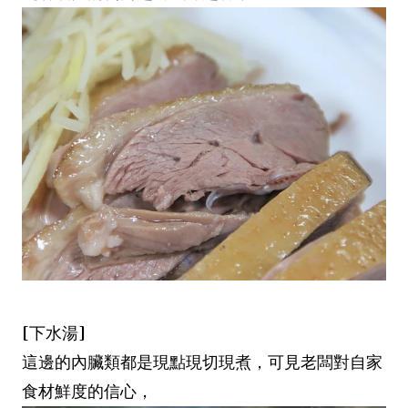
[下水湯]
這邊的內臟類都是現點現切現煮，可見老闆對自家
食材鮮度的信心，