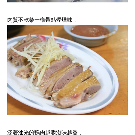
肉質不乾柴一樣帶點煙燻味，
泛著油光的鴨肉越嚼滋味越香，