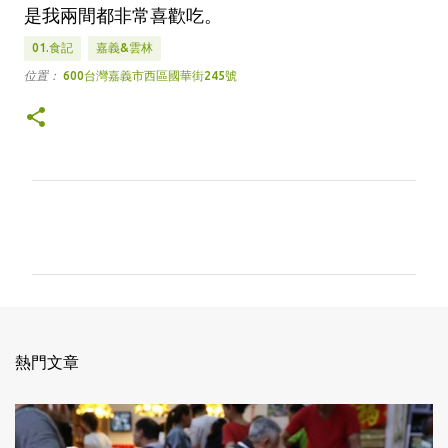
是我兩間都非常喜歡吃。
01.食記
嘉義&雲林
位置：
600台灣嘉義市西區國華街245號
留
言
熱門文章