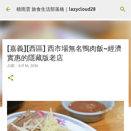
跳到主要內容
積雨雲 旅食生活部落格｜lazycloud28
[嘉義][西區] 西市場無名鴨肉飯~經濟
實惠的隱藏版老店
日期：
8月 16, 2016