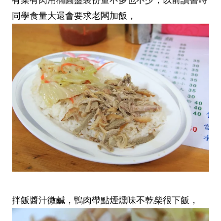
同學食量大還會要求老闆加飯，
拌飯醬汁微鹹，鴨肉帶點煙燻味不乾柴很下飯，