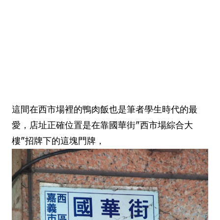
這間在西市場裡的鴨肉飯也是筆者學生時代的最
愛，店址正確位置是在靠國華街"西市場綜合大
樓"招牌下的這塊門牌，