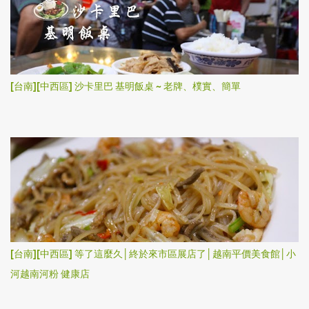
[台南][中西區] 沙卡里巴 基明飯桌 ~ 老牌、樸實、簡單
[台南][中西區] 等了這麼久│終於來市區展店了│越南平價美食館│小
河越南河粉 健康店