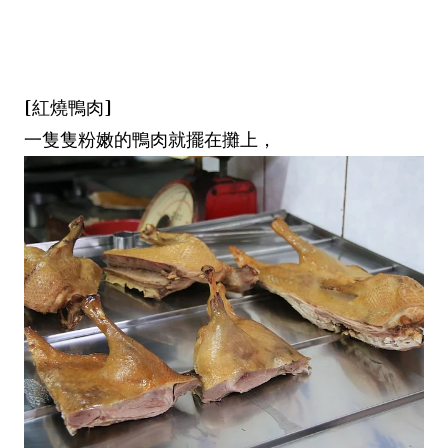
[紅燒鴨肉]
一隻隻粉嫩的鴨肉就擺在攤上，