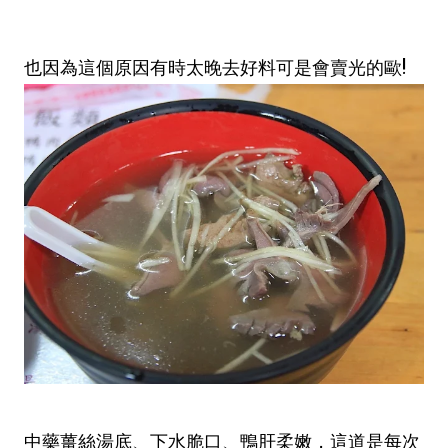
也因為這個原因有時太晚去好料可是會賣光的歐!
中藥薑絲湯底、下水脆口、鴨肝柔嫩，這道是每次