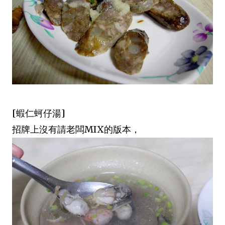
[蝦仁蚵仔湯]
招牌上沒有請老闆MIX的版本，