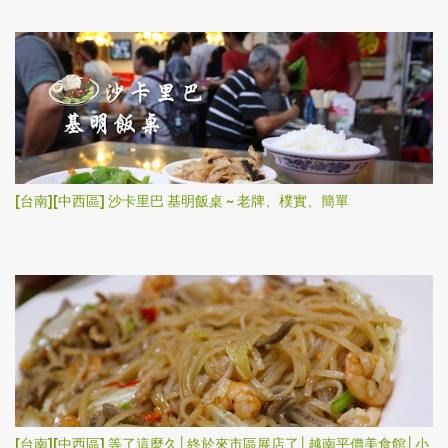
[台南][中西區] 沙卡里巴 基明飯桌 ~ 老牌、樸實、簡單
[台南][中西區] 等了這麼久│終於來市區展店了│越南平價美食館│小