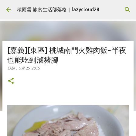
跳到主要內容
積雨雲 旅食生活部落格｜lazycloud28
[嘉義][東區] 桃城南門火雞肉飯~半夜
也能吃到滷豬腳
日期：
5月 25, 2016