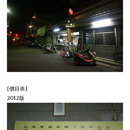
[價目表]
2012版