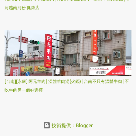
河越南河粉 健康店
[台南][永康] 阿元羊肉│溫體羊肉湯(火鍋)│台南不只有溫體牛肉│不
吃牛的另一個好選擇│
技術提供：Blogger