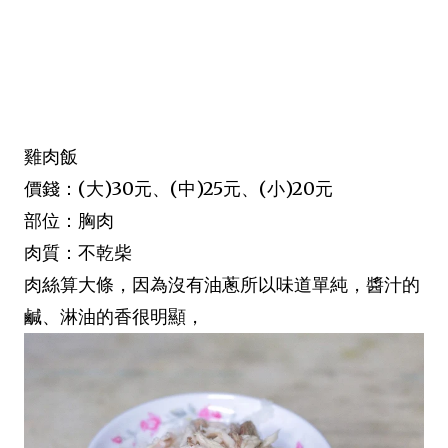
雞肉飯
價錢：(大)30元、(中)25元、(小)20元
部位：胸肉
肉質：不乾柴
肉絲算大條，因為沒有油蔥所以味道單純，醬汁的
鹹、淋油的香很明顯，