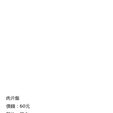
肉片飯
價錢：60元