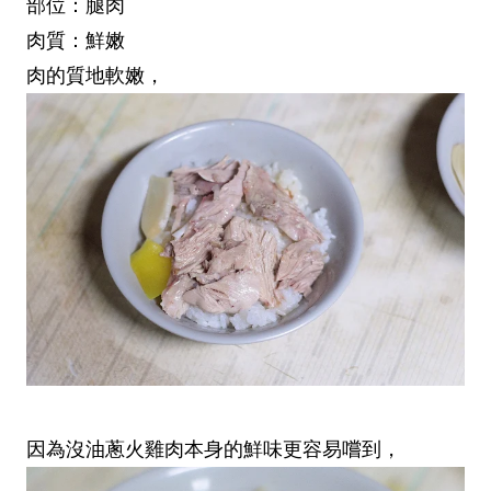
部位：腿肉
肉質：鮮嫩
肉的質地軟嫩，
因為沒油蔥火雞肉本身的鮮味更容易嚐到，