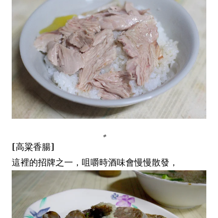
[高粱香腸]
這裡的招牌之一，咀嚼時酒味會慢慢散發，