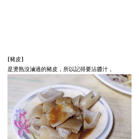
[豬皮]
是燙熟沒滷過的豬皮，所以記得要沾醬汁，