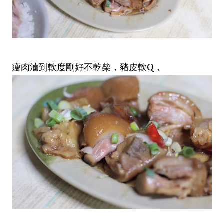
瘦肉滷到軟度剛好不乾柴，豬皮軟Q，