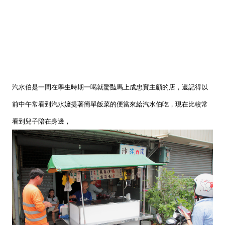
汽水伯是一間在學生時期一喝就驚豔馬上成忠實主顧的店，還記得以
前中午常看到汽水嬤提著簡單飯菜的便當來給汽水伯吃，現在比較常
看到兒子陪在身邊，