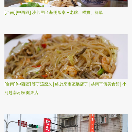
[台南][中西區] 沙卡里巴 基明飯桌 ~ 老牌、樸實、簡單
[台南][中西區] 等了這麼久│終於來市區展店了│越南平價美食館│小
河越南河粉 健康店