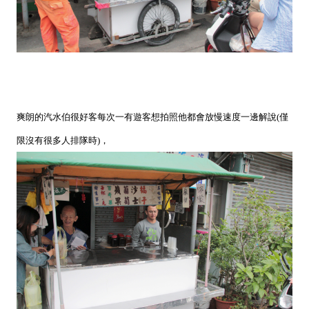
爽朗的汽水伯很好客每次一有遊客想拍照他都會放慢速度一邊解說(僅
限沒有很多人排隊時)，