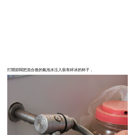
打開節閥把混合後的氣泡水注入裝有碎冰的杯子，