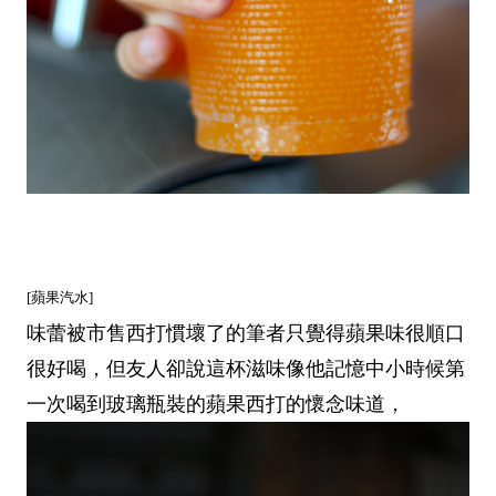
[蘋果汽水]
味蕾被市售西打慣壞了的筆者只覺得蘋果味很順口
很好喝，但友人卻說這杯滋味像他記憶中小時候第
一次喝到玻璃瓶裝的蘋果西打的懷念味道，