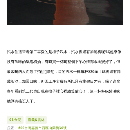
汽水伯這筆者第二喜愛的是梅子汽水，汽水裡還有加脆梅呢!喝起來像
沒有酒味的氣泡梅酒，有時買一杯喝整個下午心情都跟著變好了，但
最常喝的反而忘了拍照((喂!))，這的汽水一律每杯$20而且聽說還有隱
藏版沙士加蛋口味，但因工序太費時所以只有非假日才有，喝了這麼
多年看到第二代也出現在攤子裡心裡總算放心了，這一杯杯絕妙滋味
總算有接班人了。
01.食記
嘉義&雲林
位置：
600台灣嘉義市西區向榮街30號