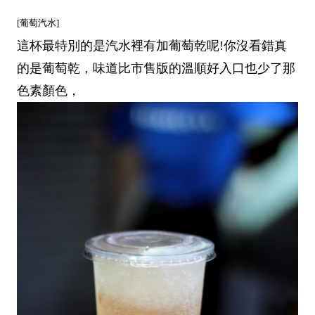
[葡萄汽水]
這杯最特別的是汽水裡有加葡萄乾呢!你沒看錯真
的是葡萄乾，味道比市售版的溫順好入口也少了那
色素顏色，