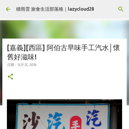
跳到主要內容
積雨雲 旅食生活部落格｜lazycloud28
[嘉義][西區] 阿伯古早味手工汽水│懷
舊好滋味!
日期：
8月 11, 2014