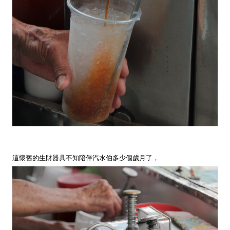
這懷舊的生財器具不知陪伴汽水伯多少個歲月了，