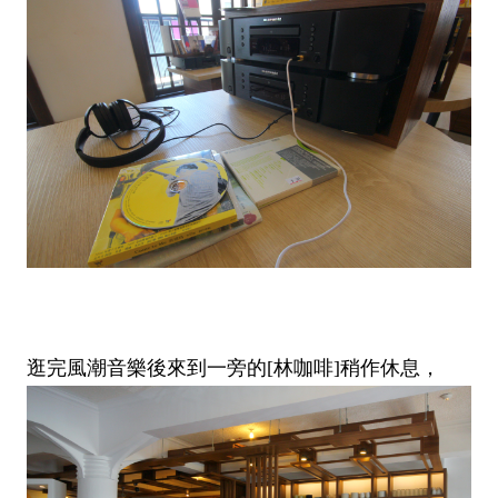
逛完風潮音樂後來到一旁的[林咖啡]稍作休息，