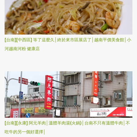
[台南][中西區] 等了這麼久│終於來市區展店了│越南平價美食館│小
河越南河粉 健康店
[台南][永康] 阿元羊肉│溫體羊肉湯(火鍋)│台南不只有溫體牛肉│不
吃牛的另一個好選擇│