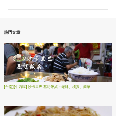
言
熱門文章
[台南][中西區] 沙卡里巴 基明飯桌 ~ 老牌、樸實、簡單