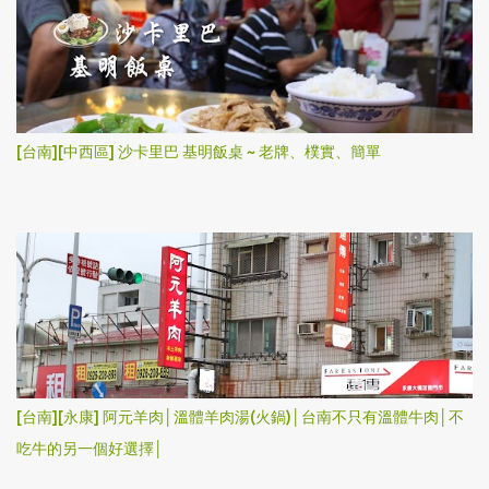
[台南][中西區] 沙卡里巴 基明飯桌 ~ 老牌、樸實、簡單
[台南][永康] 阿元羊肉│溫體羊肉湯(火鍋)│台南不只有溫體牛肉│不
吃牛的另一個好選擇│