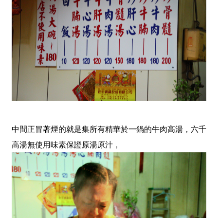
中間正冒著煙的就是集所有精華於一鍋的牛肉高湯，六千
高湯無使用味素保證原湯原汁，