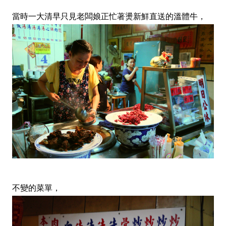
當時一大清早只見老闆娘正忙著燙新鮮直送的溫體牛，
不變的菜單，