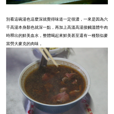
別看這碗湯色這麼深就覺得味道一定很濃，一來是因為六
千高湯本身顏色就深一點，再加上高溫高湯接觸溫體牛肉
時釋出的鮮美血水，整體喝起來鮮美甚至還有一種類似麥
當勞大麥克的肉味，