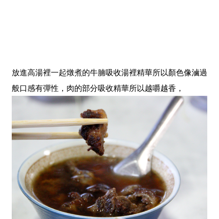
放進高湯裡一起燉煮的牛腩吸收湯裡精華所以顏色像滷過
般口感有彈性，肉的部分吸收精華所以越嚼越香，