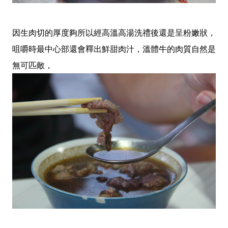
因生肉切的厚度夠所以經高溫高湯洗禮後還是呈粉嫩狀，
咀嚼時最中心部還會釋出鮮甜肉汁，溫體牛的肉質自然是
無可匹敵，