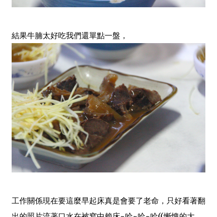
結果牛腩太好吃我們還單點一盤，
工作關係現在要這麼早起床真是會要了老命，只好看著翻
出的照片流著口水在被窩中賴床~哈~哈~哈((慚愧的大