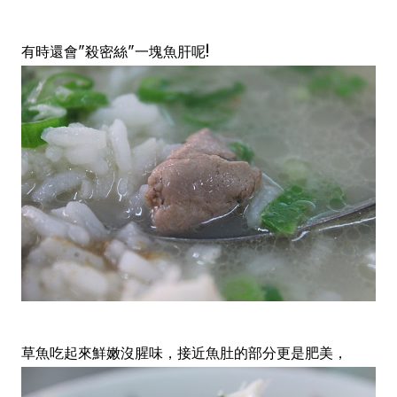
有時還會"殺密絲"一塊魚肝呢!
草魚吃起來鮮嫩沒腥味，接近魚肚的部分更是肥美，