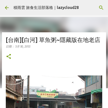
跳到主要內容
積雨雲 旅食生活部落格｜lazycloud28
[台南][白河] 草魚粥~隱藏版在地老店
日期：
3月 10, 2011