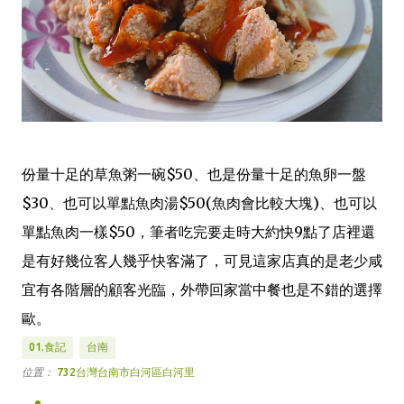
份量十足的草魚粥一碗$50、也是份量十足的魚卵一盤
$30、也可以單點魚肉湯$50(魚肉會比較大塊)、也可以
單點魚肉一樣$50，筆者吃完要走時大約快9點了店裡還
是有好幾位客人幾乎快客滿了，可見這家店真的是老少咸
宜有各階層的顧客光臨，外帶回家當中餐也是不錯的選擇
歐。
01.食記
台南
位置：
732台灣台南市白河區白河里