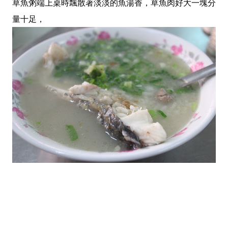
草魚粥端上桌時飄散著淡淡的魚湯香，草魚肉好大一塊分
量十足，