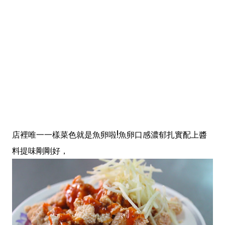
店裡唯一一樣菜色就是魚卵啦!魚卵口感濃郁扎實配上醬
料提味剛剛好，