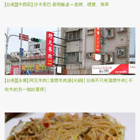
[台南][中西區] 沙卡里巴 基明飯桌 ~ 老牌、樸實、簡單
[台南][永康] 阿元羊肉│溫體羊肉湯(火鍋)│台南不只有溫體牛肉│不
吃牛的另一個好選擇│